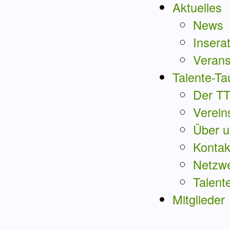
Aktuelles
News
Insera
Verans
Talente-Ta
Der T
Verein
Über u
Kontak
Netzw
Talent
Mitglieder