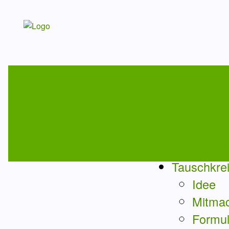
Tauschkre
Idee
Mitma
Formul