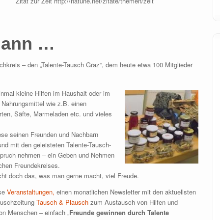
Zitat zur Zeit http://natune.net/zitate/themen/zeit
gann …
chkreis – den „Talente-Tausch Graz“, dem heute etwa 100 Mitglieder
nmal kleine Hilfen im Haushalt oder im
 Nahrungsmittel wie z.B. einen
en, Säfte, Marmeladen etc. und vieles
diese seinen Freunden und Nachbarn
nd mit den geleisteten Talente-Tausch-
Anspruch nehmen – ein Geben und Nehmen
ichen Freundekreises.
ht doch das, was man gerne macht, viel Freude.
ose
Veranstaltungen,
einen monatlichen Newsletter mit den aktuellsten
Tauschzeitung
Tausch & Plausch
zum Austausch von Hilfen und
on Menschen – einfach „
Freunde gewinnen durch Talente