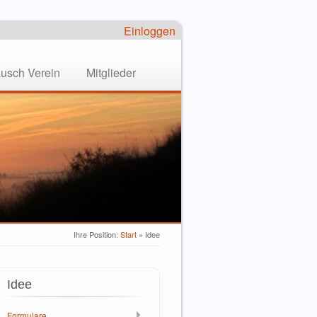
Einloggen
ausch Verein
Mitglieder
Ihre Position:
Start
»
Idee
Idee
Formulare