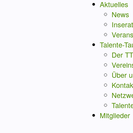
Aktuelles
News
Insera
Verans
Talente-Ta
Der T
Verein
Über u
Kontak
Netzw
Talent
Mitglieder