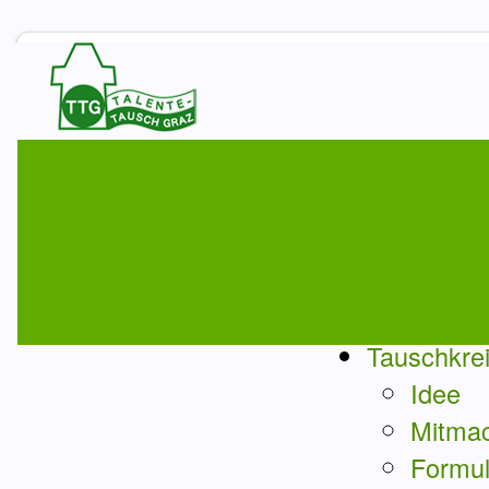
Tauschkre
Idee
Mitma
Formul