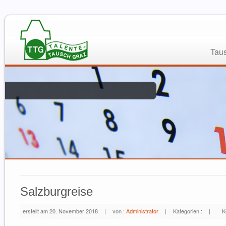
Taus
Salzburgreise
erstellt am 20. November 2018
|
von :
Administrator
|
Kategorien :
|
K