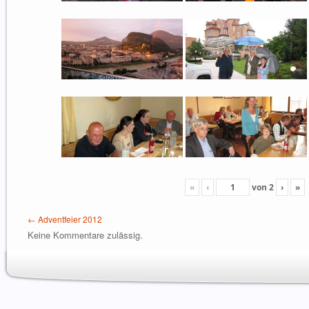
«
‹
von
2
›
»
← Adventfeier 2012
Keine Kommentare zulässig.