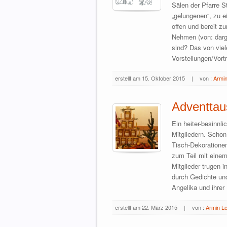
Sälen der Pfarre S
„gelungenen“, zu 
offen und bereit z
Nehmen (von: darg
sind? Das von viel
Vorstellungen/Vortr
erstellt am 15. Oktober 2015
|
von :
Armin
Adventtau
Ein heiter-besinnl
Mitgliedern. Schon
Tisch-Dekoratione
zum Teil mit einem
Mitglieder trugen i
durch Gedichte und
Angelika und ihrer
erstellt am 22. März 2015
|
von :
Armin L