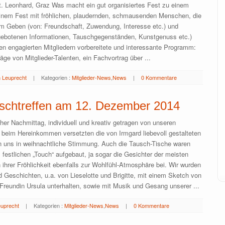
t. Leonhard, Graz Was macht ein gut organisiertes Fest zu einem
einem Fest mit fröhlichen, plaudernden, schmausenden Menschen, die
um Geben (von: Freundschaft, Zuwendung, Interesse etc.) und
ebotenen Informationen, Tauschgegenständen, Kunstgenuss etc.)
en engagierten Mitgliedern vorbereitete und interessante Programm:
äge von Mitglieder-Talenten, ein Fachvortrag über ...
 Leuprecht
|
Kategorien :
Mitglieder-News
,
News
|
0 Kommentare
schtreffen am 12. Dezember 2014
icher Nachmittag, individuell und kreativ getragen von unseren
 beim Hereinkommen versetzten die von Irmgard liebevoll gestalteten
n uns in weihnachtliche Stimmung. Auch die Tausch-Tische waren
 festlichen „Touch“ aufgebaut, ja sogar die Gesichter der meisten
n ihrer Fröhlichkeit ebenfalls zur Wohlfühl-Atmosphäre bei. Wir wurden
 Geschichten, u.a. von Lieselotte und Brigitte, mit einem Sketch von
 Freundin Ursula unterhalten, sowie mit Musik und Gesang unserer ...
euprecht
|
Kategorien :
Mitglieder-News
,
News
|
0 Kommentare