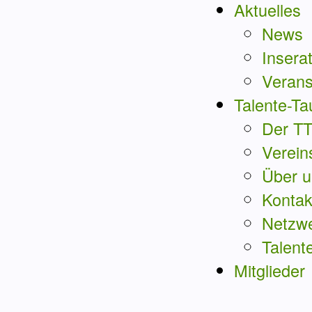
Aktuelles
News
Insera
Verans
Talente-Ta
Der T
Verein
Über u
Kontak
Netzw
Talent
Mitglieder