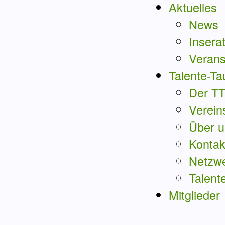
Aktuelles
News
Insera
Verans
Talente-Ta
Der T
Verein
Über u
Kontak
Netzw
Talent
Mitglieder