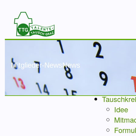
Mitglieder-NewsNews
Tauschkre
Idee
Mitma
Formul